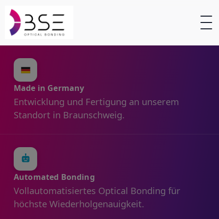
Made in Germany
Entwicklung und Fertigung an unserem
Standort in Braunschweig.
Automated Bonding
Vollautomatisiertes Optical Bonding für
höchste Wiederholgenauigkeit.