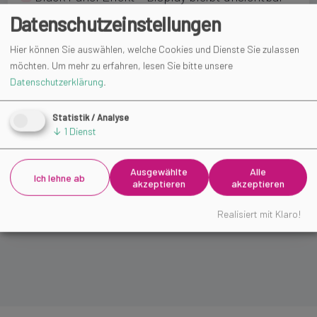
bis zur Aktivierung
Datenschutzeinstellungen
Hier können Sie auswählen, welche Cookies und Dienste Sie zulassen
Dial-Wheel-Funktion – kapazitive Drehregelung
möchten.
Um mehr zu erfahren, lesen Sie bitte unsere
direkt im Glas
Datenschutzerklärung
.
UV-/IR-Filter – als Folie oder im Verbund
Statistik / Analyse
↓
1
Dienst
integriert
Ausgewählte
Alle
Kompatibilität mit PCAP-Sensoren und Optical
Ich lehne ab
akzeptieren
akzeptieren
Bonding (OCR/OCA)
Realisiert mit Klaro!