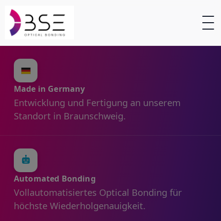
Made in Germany
Entwicklung und Fertigung an unserem
Standort in Braunschweig.
Automated Bonding
Vollautomatisiertes Optical Bonding für
höchste Wiederholgenauigkeit.